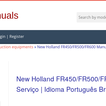
uals
gin | Register
ruction equipments
»
New Holland FR450/FR500/FR600 Manual
New Holland FR450/FR500/F
Serviço | Idioma Português Bra