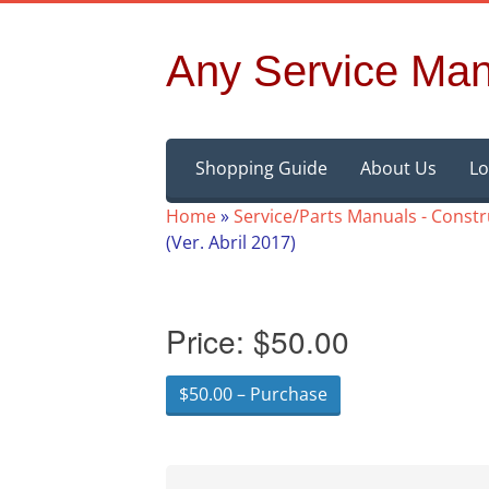
Any Service Man
Skip
Shopping Guide
About Us
Lo
to
content
Home
»
Service/Parts Manuals - Const
(Ver. Abril 2017)
Price:
$50.00
$50.00 – Purchase