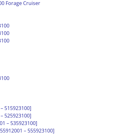
00 Forage Cruiser
3100
3100
3100
3100
 – 515923100]
 – 525923100]
001 – 535923100]
[555912001 – 555923100]